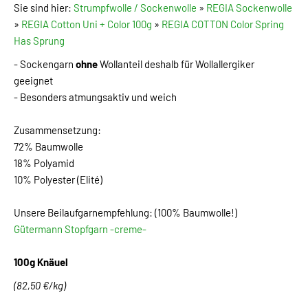
Sie sind hier:
Strumpfwolle / Sockenwolle
»
REGIA Sockenwolle
»
REGIA Cotton Uni + Color 100g
»
REGIA COTTON Color Spring
Has Sprung
- Sockengarn
ohne
Wollanteil deshalb für Wollallergiker
geeignet
- Besonders atmungsaktiv und weich
Zusammensetzung:
72% Baumwolle
18% Polyamid
10% Polyester (Elité)
Unsere Beilaufgarnempfehlung: (100% Baumwolle!)
Gütermann Stopfgarn -creme-
100g Knäuel
(82,50 €/kg)