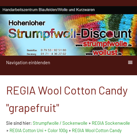
Navigation einblenden
REGIA Wool Cotton Candy
"grapefruit"
Sie sind hier:
Strumpfwolle / Sockenwolle
»
REGIA Sockenwolle
»
REGIA Cotton Uni + Color 100g
»
REGIA Wool Cotton Candy