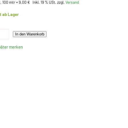
, 100 mtr = 9,00 €
Inkl. 19 % USt. zzgl.
Versand
t ab Lager
In den Warenkorb
päter merken