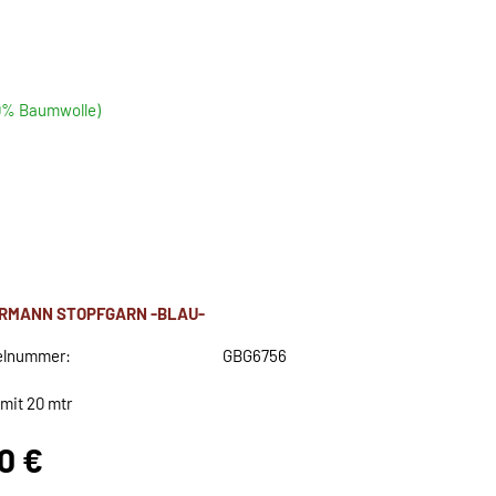
00% Baumwolle)
RMANN STOPFGARN -BLAU-
elnummer:
GBG6756
 mit 20 mtr
80 €