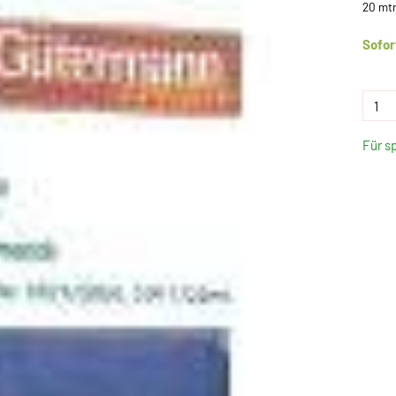
20 mtr
Sofor
Für s