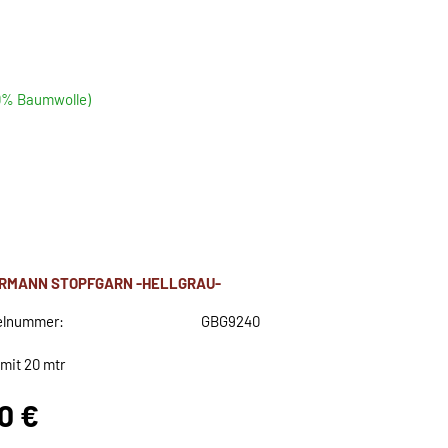
00% Baumwolle)
RMANN STOPFGARN -HELLGRAU-
elnummer:
GBG9240
 mit 20 mtr
80 €