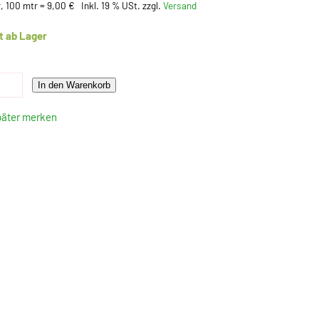
, 100 mtr = 9,00 €
Inkl. 19 % USt. zzgl.
Versand
t ab Lager
In den Warenkorb
päter merken