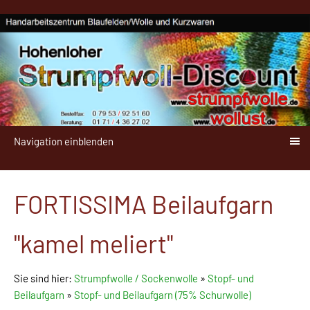
Navigation einblenden
FORTISSIMA Beilaufgarn
"kamel meliert"
Sie sind hier:
Strumpfwolle / Sockenwolle
»
Stopf- und
Beilaufgarn
»
Stopf- und Beilaufgarn (75% Schurwolle)