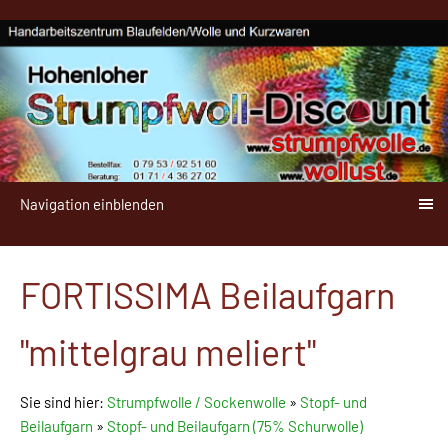
Navigation einblenden
FORTISSIMA Beilaufgarn
"mittelgrau meliert"
Sie sind hier:
Strumpfwolle / Sockenwolle
»
Stopf- und
Beilaufgarn
»
Stopf- und Beilaufgarn (75% Schurwolle)