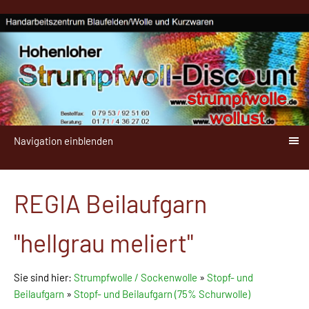
Navigation einblenden
REGIA Beilaufgarn
"hellgrau meliert"
Sie sind hier:
Strumpfwolle / Sockenwolle
»
Stopf- und
Beilaufgarn
»
Stopf- und Beilaufgarn (75% Schurwolle)