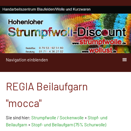
Navigation einblenden
REGIA Beilaufgarn
"mocca"
Sie sind hier:
Strumpfwolle / Sockenwolle
»
Stopf- und
Beilaufgarn
»
Stopf- und Beilaufgarn (75% Schurwolle)