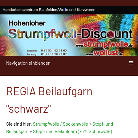
Navigation einblenden
REGIA Beilaufgarn
"schwarz"
Sie sind hier:
Strumpfwolle / Sockenwolle
»
Stopf- und
Beilaufgarn
»
Stopf- und Beilaufgarn (75% Schurwolle)