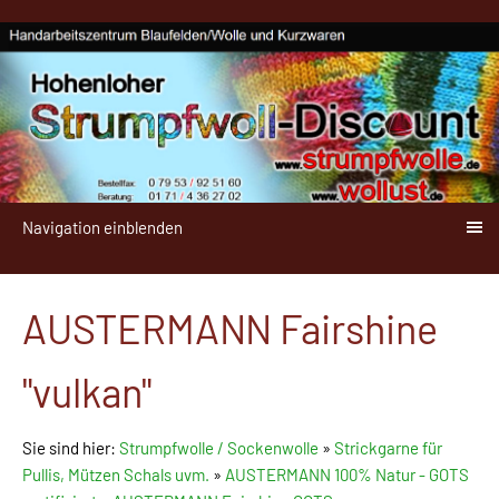
Navigation einblenden
AUSTERMANN Fairshine
"vulkan"
Sie sind hier:
Strumpfwolle / Sockenwolle
»
Strickgarne für
Pullis, Mützen Schals uvm.
»
AUSTERMANN 100% Natur - GOTS