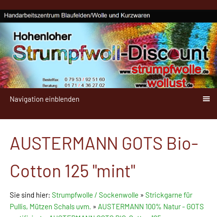
Navigation einblenden
AUSTERMANN GOTS Bio-
Cotton 125 "mint"
Sie sind hier:
Strumpfwolle / Sockenwolle
»
Strickgarne für
Pullis, Mützen Schals uvm.
»
AUSTERMANN 100% Natur - GOTS