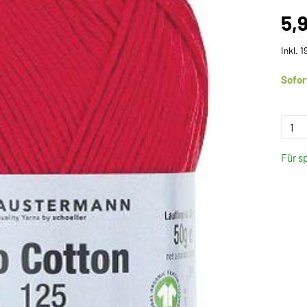
5,
Inkl. 
Sofor
Für s