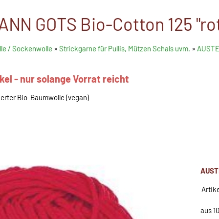
N GOTS Bio-Cotton 125 "rot
le / Sockenwolle
»
Strickgarne für Pullis, Mützen Schals uvm.
»
AUSTER
el - nur solange Vorrat reicht
ierter Bio-Baumwolle (vegan)
AUST
Artik
aus 1