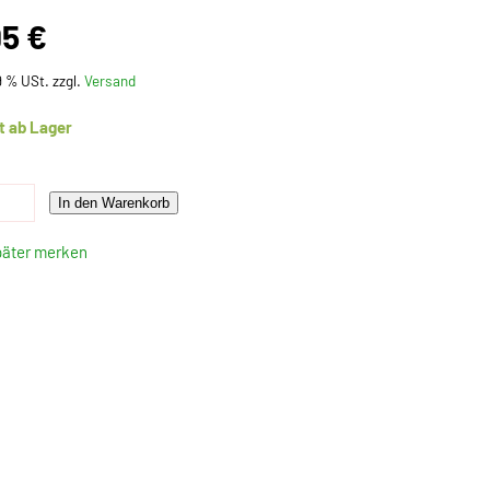
95 €
19 % USt. zzgl.
Versand
t ab Lager
In den Warenkorb
päter merken