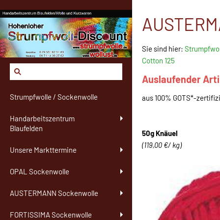
AUSTERMAN
Sie sind hier:
Strumpfwol
Cotton 125
Auslaufender Artik
Strumpfwolle / Sockenwolle
aus 100% GOTS*-zertifiz
Handarbeitszentrum
Blaufelden
50g Knäuel
(119,00 €/ kg)
Unsere Markttermine
OPAL Sockenwolle
AUSTERMANN Sockenwolle
FORTISSIMA Sockenwolle