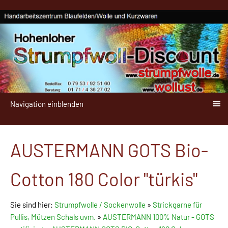
Navigation einblenden
AUSTERMANN GOTS Bio-
Cotton 180 Color "türkis"
Sie sind hier:
Strumpfwolle / Sockenwolle
»
Strickgarne für
Pullis, Mützen Schals uvm.
»
AUSTERMANN 100% Natur - GOTS