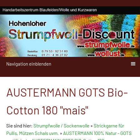
Navigation einblenden
AUSTERMANN GOTS Bio-
Cotton 180 "mais"
Sie sind hier:
Strumpfwolle / Sockenwolle
»
Strickgarne für
Pullis, Mützen Schals uvm.
»
AUSTERMANN 100% Natur - GOTS