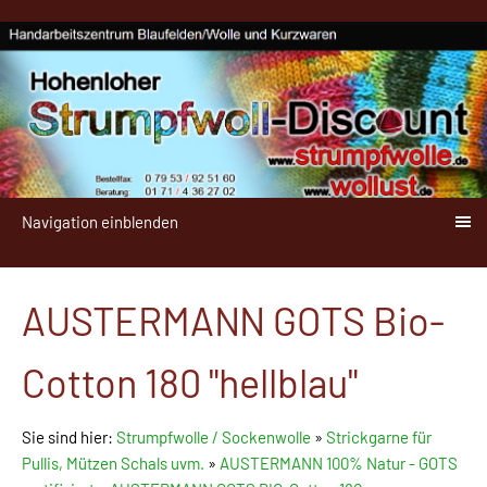
Navigation einblenden
AUSTERMANN GOTS Bio-
Cotton 180 "hellblau"
Sie sind hier:
Strumpfwolle / Sockenwolle
»
Strickgarne für
Pullis, Mützen Schals uvm.
»
AUSTERMANN 100% Natur - GOTS