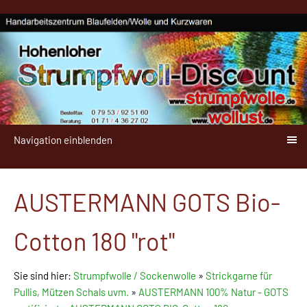
Navigation einblenden
AUSTERMANN GOTS Bio-
Cotton 180 "rot"
Sie sind hier:
Strumpfwolle / Sockenwolle
»
Strickgarne für
Pullis, Mützen Schals uvm.
»
AUSTERMANN 100% Natur - GOTS