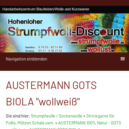
Navigation einblenden
AUSTERMANN GOTS
BIOLA "wollweiß"
Sie sind hier:
Strumpfwolle / Sockenwolle
»
Strickgarne für
Pullis, Mützen Schals uvm.
»
AUSTERMANN 100% Natur - GOTS