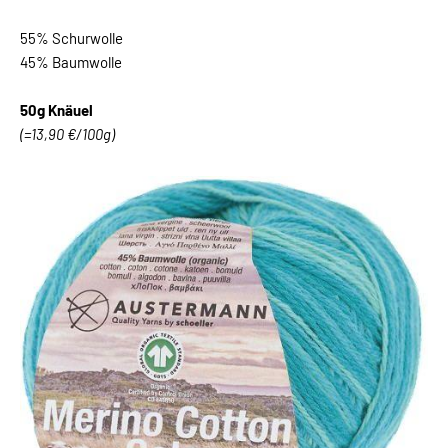
55% Schurwolle
45% Baumwolle
50g Knäuel
(=13,90 €/100g)