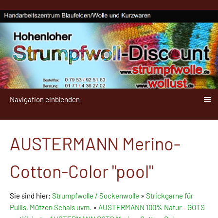
Navigation einblenden
AUSTERMANN Merino-
Cotton-Color "pool"
Sie sind hier:
Strumpfwolle / Sockenwolle
»
Strickgarne für
Pullis, Mützen Schals uvm.
»
AUSTERMANN 100% Natur - GOTS