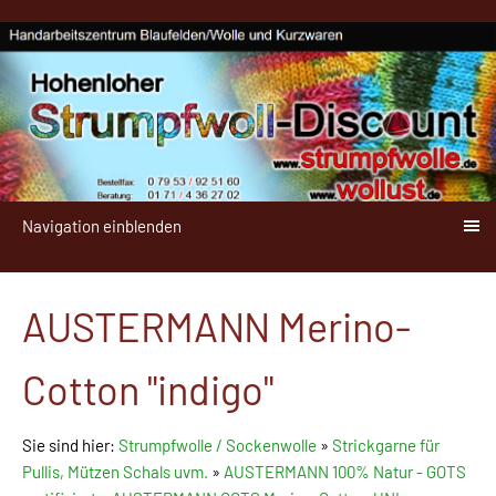
Navigation einblenden
AUSTERMANN Merino-
Cotton "indigo"
Sie sind hier:
Strumpfwolle / Sockenwolle
»
Strickgarne für
Pullis, Mützen Schals uvm.
»
AUSTERMANN 100% Natur - GOTS