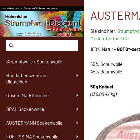
AUSTERMA
Sie sind hier:
Strumpfwol
Merino-Cotton-UNI
100% Natur -
GOTS*-zerti
Strumpfwolle / Sockenwolle
55% Schurwolle
45% Baumwolle
Handarbeitszentrum
Blaufelden
50g Knäuel
(130,00 €/ kg)
Unsere Markttermine
OPAL Sockenwolle
AUSTERMANN Sockenwolle
FORTISSIMA Sockenwolle