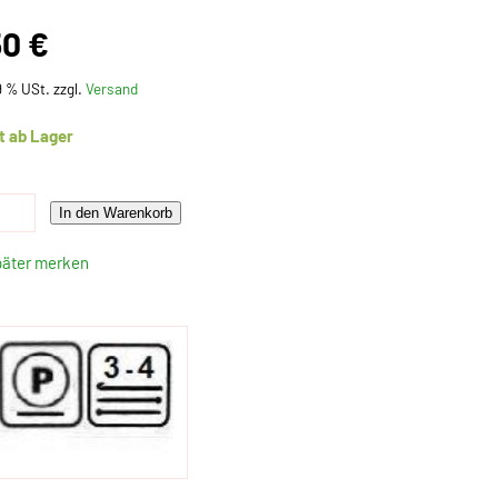
50 €
19 % USt. zzgl.
Versand
t ab Lager
In den Warenkorb
päter merken