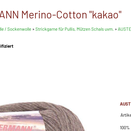
NN Merino-Cotton "kakao"
le / Sockenwolle
»
Strickgarne für Pullis, Mützen Schals uvm.
»
AUSTER
fiziert
AUST
Artik
100% 