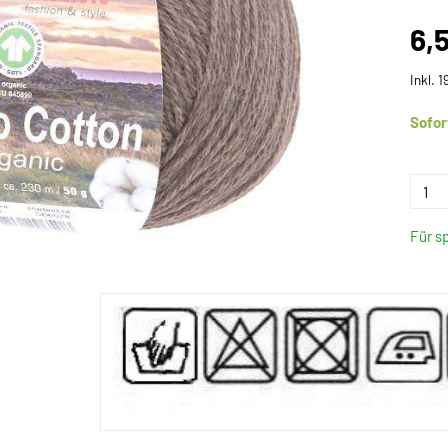
6,
Inkl. 
Sofor
Für s