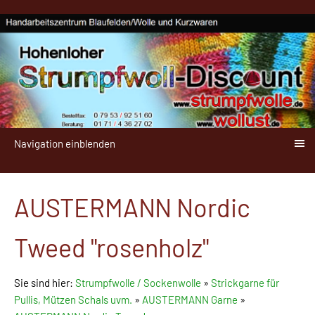
Navigation einblenden
AUSTERMANN Nordic
Tweed "rosenholz"
Sie sind hier:
Strumpfwolle / Sockenwolle
»
Strickgarne für
Pullis, Mützen Schals uvm.
»
AUSTERMANN Garne
»