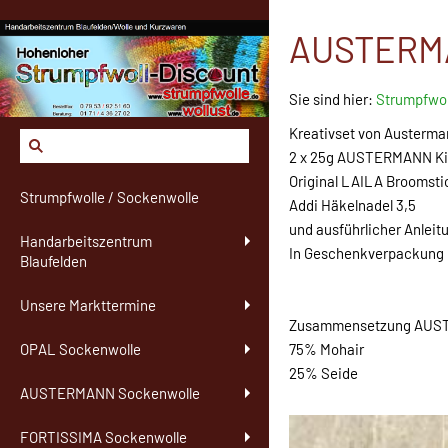
AUSTERMAN
Sie sind hier:
Strumpfwol
Kreativset von Austerma
2 x 25g AUSTERMANN Kid
Original LAILA Broomst
Strumpfwolle / Sockenwolle
Addi Häkelnadel 3,5
und ausführlicher Anlei
Handarbeitszentrum
In Geschenkverpackung
Blaufelden
Unsere Markttermine
Zusammensetzung AUST
75% Mohair
OPAL Sockenwolle
25% Seide
AUSTERMANN Sockenwolle
FORTISSIMA Sockenwolle