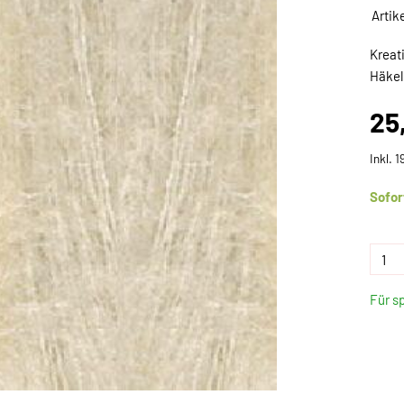
Artik
Kreati
Häkel
25
Inkl. 
Sofor
Für s