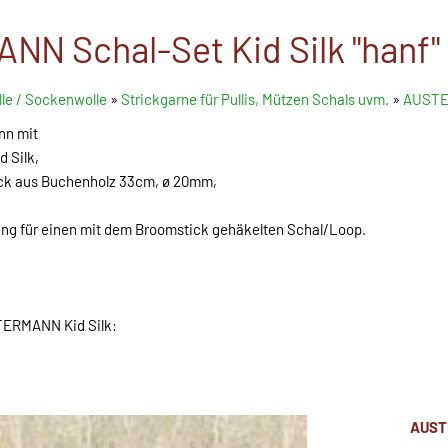
N Schal-Set Kid Silk "hanf"
le / Sockenwolle
»
Strickgarne für Pullis, Mützen Schals uvm.
»
AUSTE
nn mit
 Silk,
ick aus Buchenholz 33cm, ø 20mm,
tung für einen mit dem Broomstick gehäkelten Schal/Loop.
ERMANN Kid Silk:
AUST