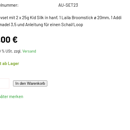
elnummer:
AU-SET23
vset mit 2 x 25g Kid Silk in hanf, 1 Laila Broomstick ø 20mm, 1 Addi
nadel 3,5 und Anleitung für einen Schal/Loop
,00 €
19 % USt. zzgl.
Versand
t ab Lager
In den Warenkorb
päter merken