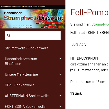
Fell-Pompo
Sie sind hier:
Strumpfwol
Fellimitat - KEIN TIERF
100% Acryl
Strumpfwolle / Sockenwolle
MIT DRUCKKNOPF
Handarbeitszentrum
Blaufelden
direkt zum annähen an 
(z.B. zum waschen, oder
Unsere Markttermine
Durchmesser ca 15 cm
OPAL Sockenwolle
1 Stück
AUSTERMANN Sockenwolle
FORTISSIMA Sockenwolle