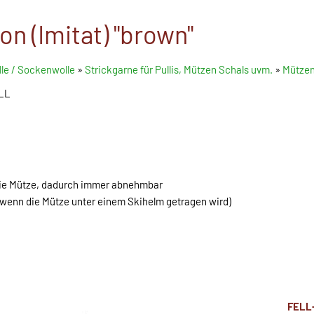
n (Imitat) "brown"
le / Sockenwolle
»
Strickgarne für Pullis, Mützen Schals uvm.
»
Mütze
ELL
die Mütze, dadurch immer abnehmbar
 wenn die Mütze unter einem Skihelm getragen wird)
FELL