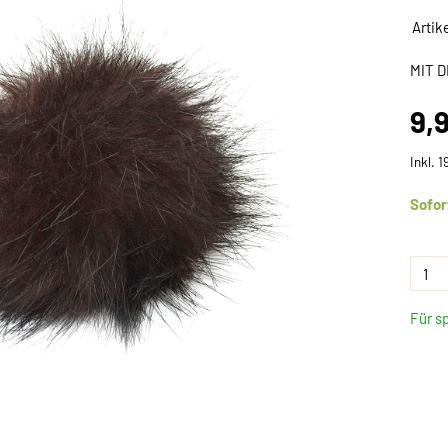
Artik
MIT D
9,
Inkl. 
Sofor
Für s