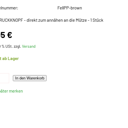
elnummer:
FellPP-brown
RUCKKNOPF - direkt zum annähen an die Mütze - 1 Stück
95 €
19 % USt. zzgl.
Versand
t ab Lager
In den Warenkorb
päter merken