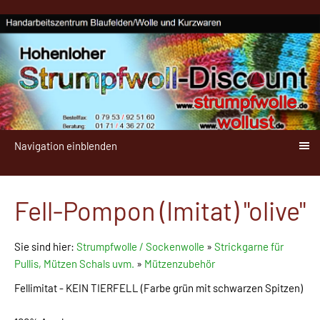
Navigation einblenden
Fell-Pompon (Imitat) "olive"
Sie sind hier:
Strumpfwolle / Sockenwolle
»
Strickgarne für
Pullis, Mützen Schals uvm.
»
Mützenzubehör
Fellimitat - KEIN TIERFELL (Farbe grün mit schwarzen Spitzen)