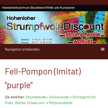
Navigation einblenden
Fell-Pompon (Imitat)
"purple"
Sie sind hier:
Strumpfwolle / Sockenwolle
»
Strickgarne für
Pullis, Mützen Schals uvm.
»
Mützenzubehör