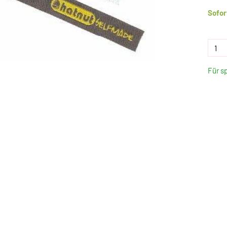
Sofor
Für s