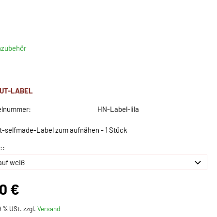
nzubehör
UT-LABEL
elnummer:
HN-Label-lila
t-selfmade-Label zum aufnähen - 1 Stück
::
10 €
19 % USt. zzgl.
Versand