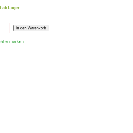
t ab Lager
In den Warenkorb
päter merken