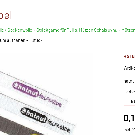
bel
le / Sockenwolle
»
Strickgarne für Pullis, Mützen Schals uvm.
»
Mütze
um aufnähen - 1 Stück
HATN
Artik
hatnu
Farbe
0,
Inkl. 