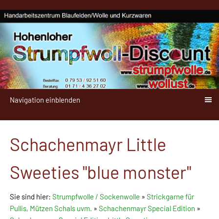
Navigation einblenden
Schachenmayr Little
Sweeties "blue monster"
Sie sind hier:
Strumpfwolle / Sockenwolle
»
Strickgarne für
Pullis, Mützen Schals uvm.
»
Schachenmayr Special Edition
»