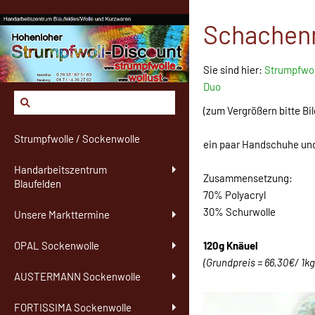
Schachenm
Sie sind hier:
Strumpfwol
Duo
(zum Vergrößern bitte Bil
Strumpfwolle / Sockenwolle
ein paar Handschuhe und
Handarbeitszentrum
Zusammensetzung:
Blaufelden
70% Polyacryl
30% Schurwolle
Unsere Markttermine
120g Knäuel
OPAL Sockenwolle
(Grundpreis = 66,30€/ 1kg
AUSTERMANN Sockenwolle
FORTISSIMA Sockenwolle