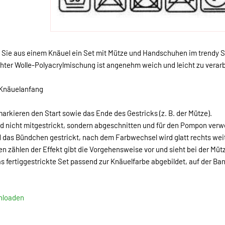
n Sie aus einem Knäuel ein Set mit Mütze und Handschuhen im trendy S
chter Wolle-Polyacrylmischung ist angenehm weich und leicht zu verarb
 Knäuelanfang
arkieren den Start sowie das Ende des Gestricks (z. B. der Mütze).
rd nicht mitgestrickt, sondern abgeschnitten und für den Pompon verw
rd das Bündchen gestrickt, nach dem Farbwechsel wird glatt rechts wei
n zählen der Effekt gibt die Vorgehensweise vor und sieht bei der Mü
das fertiggestrickte Set passend zur Knäuelfarbe abgebildet, auf der Ba
wnloaden