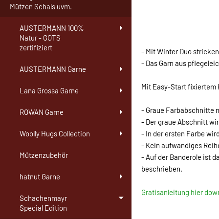
Mützen Schals uvm.
AUSTERMANN 100%
Natur - GOTS
zertifiziert
- Mit Winter Duo stricke
- Das Garn aus pflegelei
AUSTERMANN Garne
Mit Easy-Start fixiertem
Lana Grossa Garne
- Graue Farbabschnitte m
ROWAN Garne
- Der graue Abschnitt wi
- In der ersten Farbe wi
Woolly Hugs Collection
- Kein aufwandiges Reihe
Mützenzubehör
- Auf der Banderole ist 
beschrieben.
hatnut Garne
Gratisanleitung hier do
Schachenmayr
Special Edition