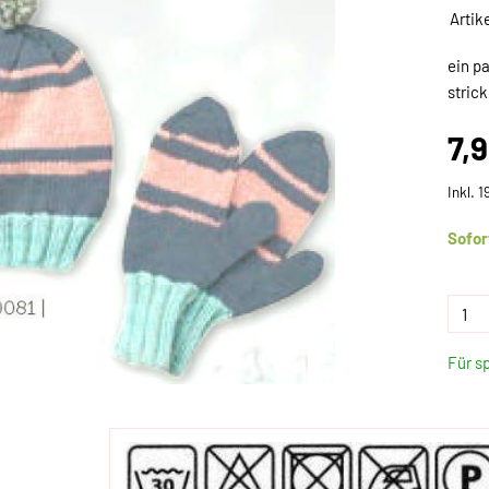
Artik
ein p
stric
7,
Inkl. 
Sofor
Für s