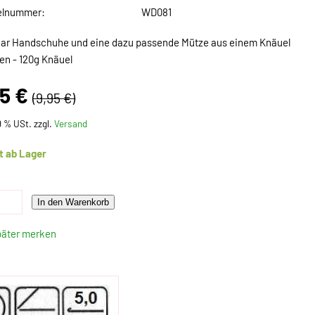
elnummer:
WD081
aar Handschuhe und eine dazu passende Mütze aus einem Knäuel
ken - 120g Knäuel
95 €
(9,95 €)
19 % USt. zzgl.
Versand
t ab Lager
In den Warenkorb
päter merken