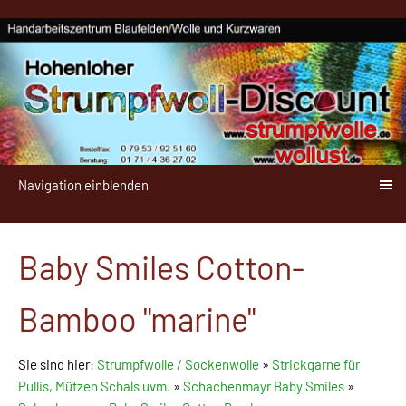
Navigation einblenden
Baby Smiles Cotton-
Bamboo "marine"
Sie sind hier:
Strumpfwolle / Sockenwolle
»
Strickgarne für
Pullis, Mützen Schals uvm.
»
Schachenmayr Baby Smiles
»