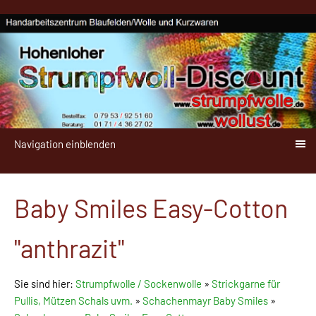
Navigation einblenden
Baby Smiles Easy-Cotton
"anthrazit"
Sie sind hier:
Strumpfwolle / Sockenwolle
»
Strickgarne für
Pullis, Mützen Schals uvm.
»
Schachenmayr Baby Smiles
»