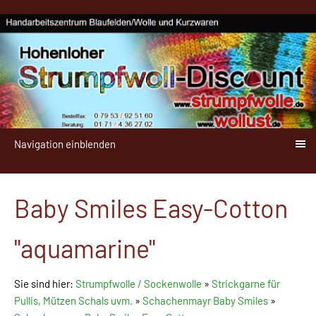
Navigation einblenden
Baby Smiles Easy-Cotton
"aquamarine"
Sie sind hier:
Strumpfwolle / Sockenwolle
»
Strickgarne für
Pullis, Mützen Schals uvm.
»
Schachenmayr Baby Smiles
»