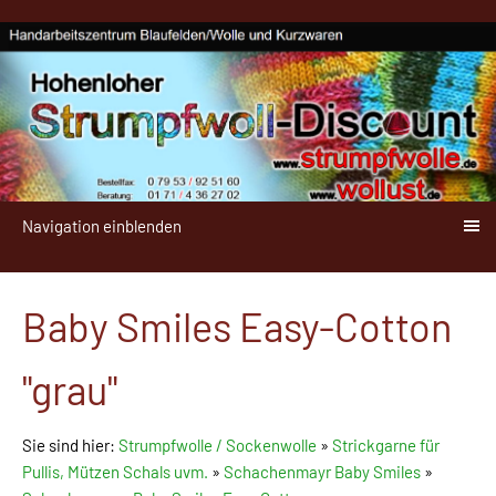
Navigation einblenden
Baby Smiles Easy-Cotton
"grau"
Sie sind hier:
Strumpfwolle / Sockenwolle
»
Strickgarne für
Pullis, Mützen Schals uvm.
»
Schachenmayr Baby Smiles
»