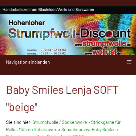
Navigation einblenden
Baby Smiles Lenja SOFT
"beige"
Sie sind hier:
Strumpfwolle / Sockenwolle
»
Strickgarne für
Pullis, Mützen Schals uvm.
»
Schachenmayr Baby Smiles
»