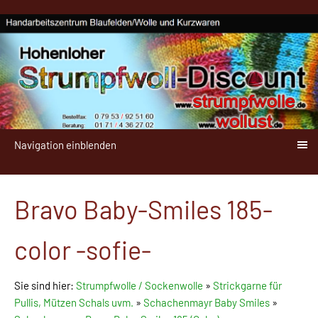
Navigation einblenden
Bravo Baby-Smiles 185-
color -sofie-
Sie sind hier:
Strumpfwolle / Sockenwolle
»
Strickgarne für
Pullis, Mützen Schals uvm.
»
Schachenmayr Baby Smiles
»