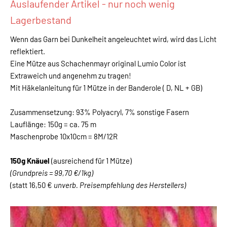
Auslaufender Artikel - nur noch wenig
Lagerbestand
Wenn das Garn bei Dunkelheit angeleuchtet wird, wird das Licht
reflektiert.
Eine Mütze aus Schachenmayr original Lumio Color ist
Extraweich und angenehm zu tragen!
Mit Häkelanleitung für 1 Mütze in der Banderole ( D, NL + GB)
Zusammensetzung: 93% Polyacryl, 7% sonstige Fasern
Lauflänge: 150g = ca. 75 m
Maschenprobe 10x10cm = 8M/12R
150g Knäuel
(ausreichend für 1 Mütze)
(Grundpreis = 99,70 €/1kg)
(statt 16,50 €
unverb. Preisempfehlung des Herstellers)