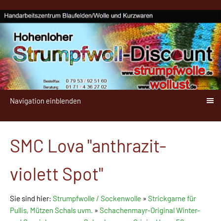
Navigation einblenden
SMC Lova "anthrazit-
violett Spot"
Sie sind hier:
Strumpfwolle / Sockenwolle
»
Strickgarne für
Pullis, Mützen Schals uvm.
»
Schachenmayr-Original Winter-