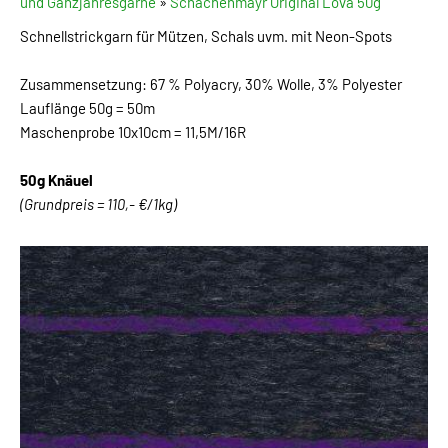
und Ganzjahresgarne
»
Schachenmayr Original Lova 50g
Schnellstrickgarn für Mützen, Schals uvm. mit Neon-Spots
Zusammensetzung: 67 % Polyacry, 30% Wolle, 3% Polyester
Lauflänge 50g = 50m
Maschenprobe 10x10cm = 11,5M/16R
50g Knäuel
(Grundpreis = 110,- €/1kg)