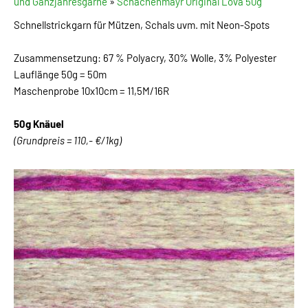
und Ganzjahresgarne
»
Schachenmayr Original Lova 50g
Schnellstrickgarn für Mützen, Schals uvm. mit Neon-Spots
Zusammensetzung: 67 % Polyacry, 30% Wolle, 3% Polyester
Lauflänge 50g = 50m
Maschenprobe 10x10cm = 11,5M/16R
50g Knäuel
(Grundpreis = 110,- €/1kg)