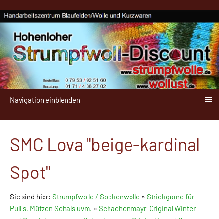
Navigation einblenden
SMC Lova "beige-kardinal
Spot"
Sie sind hier:
Strumpfwolle / Sockenwolle
»
Strickgarne für
Pullis, Mützen Schals uvm.
»
Schachenmayr-Original Winter-