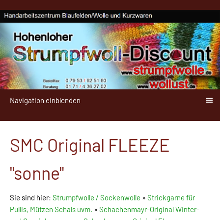
Navigation einblenden
SMC Original FLEEZE
"sonne"
Sie sind hier:
Strumpfwolle / Sockenwolle
»
Strickgarne für
Pullis, Mützen Schals uvm.
»
Schachenmayr-Original Winter-