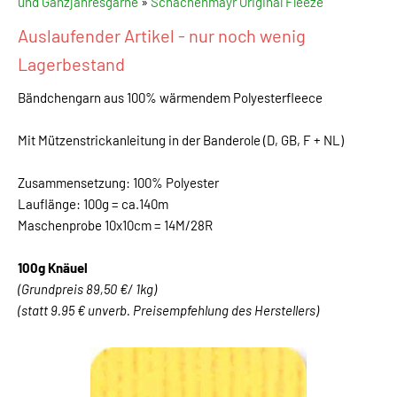
und Ganzjahresgarne
»
Schachenmayr Original Fleeze
Auslaufender Artikel - nur noch wenig
Lagerbestand
Bändchengarn aus 100% wärmendem Polyesterfleece
Mit Mützenstrickanleitung in der Banderole (D, GB, F + NL)
Zusammensetzung: 100% Polyester
Lauflänge: 100g = ca.140m
Maschenprobe 10x10cm = 14M/28R
100g Knäuel
(Grundpreis 89,50 €/ 1kg)
(statt 9.95 € unverb. Preisempfehlung des Herstellers)