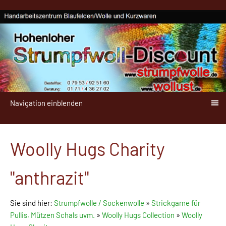
Navigation einblenden
Woolly Hugs Charity
"anthrazit"
Sie sind hier:
Strumpfwolle / Sockenwolle
»
Strickgarne für
Pullis, Mützen Schals uvm.
»
Woolly Hugs Collection
»
Woolly