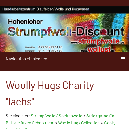
Navigation einblenden
Woolly Hugs Charity
"lachs"
Sie sind hier:
Strumpfwolle / Sockenwolle
»
Strickgarne für
Pullis, Mützen Schals uvm.
»
Woolly Hugs Collection
»
Woolly