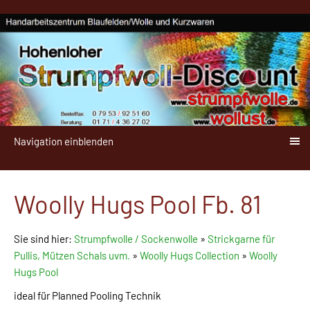
Navigation einblenden
Woolly Hugs Pool Fb. 81
Sie sind hier:
Strumpfwolle / Sockenwolle
»
Strickgarne für
Pullis, Mützen Schals uvm.
»
Woolly Hugs Collection
»
Woolly
Hugs Pool
ideal für Planned Pooling Technik