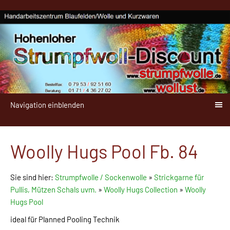
Navigation einblenden
Woolly Hugs Pool Fb. 84
Sie sind hier:
Strumpfwolle / Sockenwolle
»
Strickgarne für
Pullis, Mützen Schals uvm.
»
Woolly Hugs Collection
»
Woolly
Hugs Pool
ideal für Planned Pooling Technik