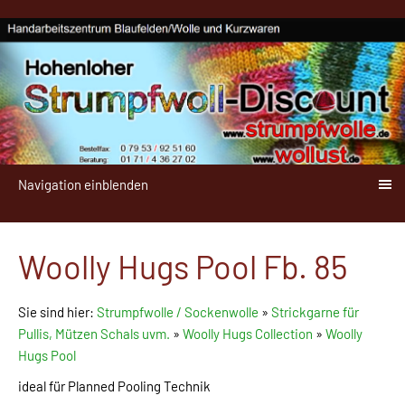
Navigation einblenden
Woolly Hugs Pool Fb. 85
Sie sind hier:
Strumpfwolle / Sockenwolle
»
Strickgarne für
Pullis, Mützen Schals uvm.
»
Woolly Hugs Collection
»
Woolly
Hugs Pool
ideal für Planned Pooling Technik