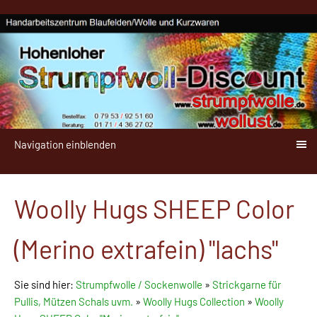
Navigation einblenden
Woolly Hugs SHEEP Color
(Merino extrafein) "lachs"
Sie sind hier:
Strumpfwolle / Sockenwolle
»
Strickgarne für
Pullis, Mützen Schals uvm.
»
Woolly Hugs Collection
»
Woolly