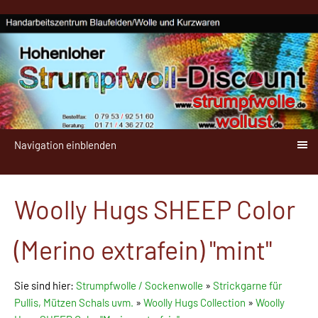
Navigation einblenden
Woolly Hugs SHEEP Color
(Merino extrafein) "mint"
Sie sind hier:
Strumpfwolle / Sockenwolle
»
Strickgarne für
Pullis, Mützen Schals uvm.
»
Woolly Hugs Collection
»
Woolly