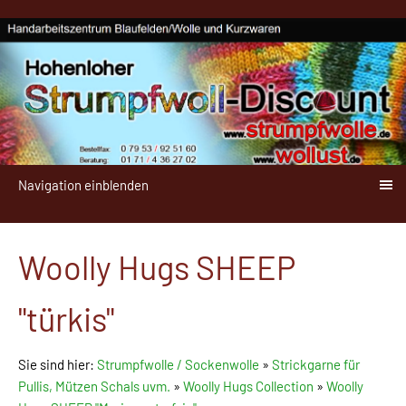
Navigation einblenden
Woolly Hugs SHEEP
"türkis"
Sie sind hier:
Strumpfwolle / Sockenwolle
»
Strickgarne für
Pullis, Mützen Schals uvm.
»
Woolly Hugs Collection
»
Woolly