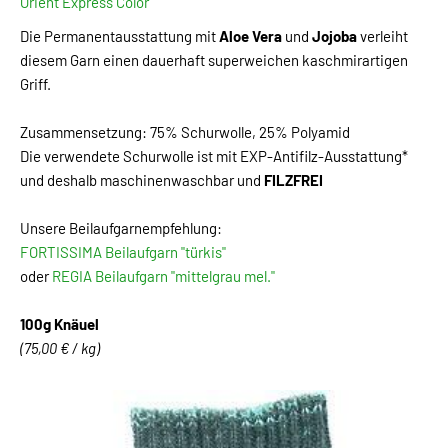
Orient Express Color
Die Permanentausstattung mit
Aloe Vera
und
Jojoba
verleiht
diesem Garn einen dauerhaft superweichen kaschmirartigen
Griff.
Zusammensetzung: 75% Schurwolle, 25% Polyamid
Die verwendete Schurwolle ist mit EXP-Antifilz-Ausstattung*
und deshalb maschinenwaschbar und
FILZFREI
Unsere Beilaufgarnempfehlung:
FORTISSIMA Beilaufgarn "türkis"
oder
REGIA Beilaufgarn "mittelgrau mel."
100g Knäuel
(75,00 € / kg)