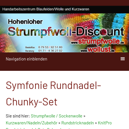
Navigation einblenden
Symfonie Rundnadel-
Chunky-Set
Sie sind hier:
Strumpfwolle / Sockenwolle
»
Kurzwaren/Nadeln/Zubehör
»
Rundstricknadeln
»
KnitPro