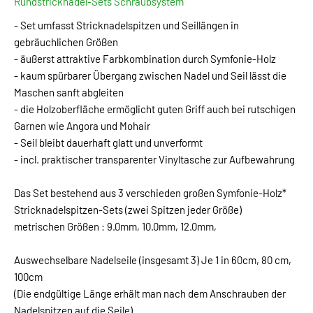
Rundstricknadel-Sets Schraubsystem
- Set umfasst Stricknadelspitzen und Seillängen in
gebräuchlichen Größen
- äußerst attraktive Farbkombination durch Symfonie-Holz
- kaum spürbarer Übergang zwischen Nadel und Seil lässt die
Maschen sanft abgleiten
- die Holzoberfläche ermöglicht guten Griff auch bei rutschigen
Garnen wie Angora und Mohair
- Seil bleibt dauerhaft glatt und unverformt
- incl. praktischer transparenter Vinyltasche zur Aufbewahrung
Das Set bestehend aus 3 verschieden großen Symfonie-Holz*
Stricknadelspitzen-Sets (zwei Spitzen jeder Größe)
metrischen Größen : 9.0mm, 10.0mm, 12.0mm,
Auswechselbare Nadelseile (insgesamt 3) Je 1 in 60cm, 80 cm,
100cm
(Die endgültige Länge erhält man nach dem Anschrauben der
Nadelspitzen auf die Seile)