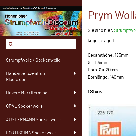
Prym Woll
Sie sind hier:
Strumpfwol
kugelgelagert
Gesamthöhe: 185mm
Strumpfwolle / Sockenwolle
Ø = 105mm
Dorn-Ø = 20mm
Handarbeitszentrum
Dornlänge: 140mm
Blaufelden
1 Stück
Unsere Markttermine
OPAL Sockenwolle
AUSTERMANN Sockenwolle
FORTISSIMA Sockenwolle