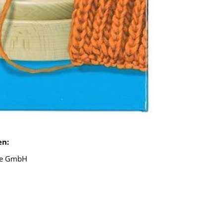
en:
pe GmbH