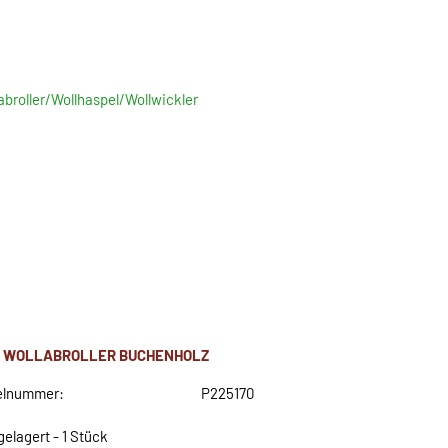
abroller/Wollhaspel/Wollwickler
 WOLLABROLLER BUCHENHOLZ
elnummer:
P225170
gelagert - 1 Stück