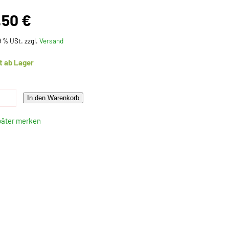
,50 €
19 % USt. zzgl.
Versand
t ab Lager
In den Warenkorb
päter merken