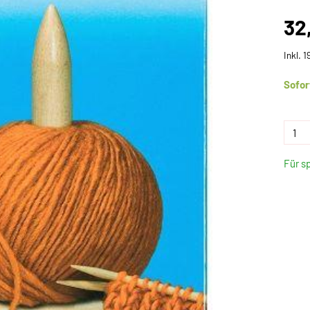
32
Inkl. 
Sofor
Für s