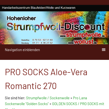
Navigation einblenden
PRO SOCKS Aloe-Vera
Romantic 270
Sie sind hier:
Strumpfwolle / Sockenwolle
»
Pro Lana
Sockenwolle "Golden Socks"
»
GOLDEN SOCKS / PRO SOCKS mit